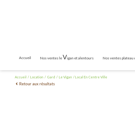
V
accueil
nos ventes le
igan et alentours
nos ventes plateau
Maisons & Villas
Maisons & Vill
Accueil
Location
Gard
Le Vigan
Local En Centre Ville
Retour aux résultats
Terrains
Terrains
Appartements
Appartements
Mas / Propriété
Mas / Propriét
Cabanons / Mazets
Cabanons / Ma
Garages
Garages