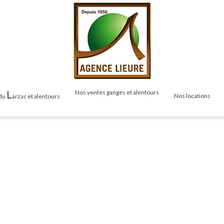
L
nos ventes ganges et alentours
nos locations
 du
arzac et alentours
as
Maisons & Villas
Maisons & Vil
Terrains
Appartements
Appartements
Studios
Mas / Propriété
é
Locals / Com
Cabanons / Mazets
zets
Garages
Garages