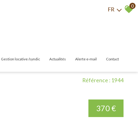
0
FR
gestion locative /syndic
actualités
alerte e-mail
contact
las
Gestion Locative
Référence : 1944
Syndic
370 €
merces