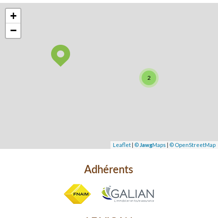
+
−
2
Leaflet
|
©
Jawg
Maps
|
© OpenStreetMap
Adhérents