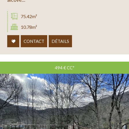
75.42m²
10.78m²
CONTACT
DÉTAILS
494 €
CC*