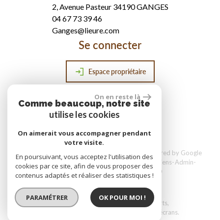
2, Avenue Pasteur 34190 GANGES
04 67 73 39 46
Ganges@lieure.com
Se connecter
Espace propriétaire
On en reste là
Comme beaucoup, notre site
réalisé par
utilise les cookies
On aimerait vous accompagner pendant
votre visite.
© 2026 | Tous droits réservés | Traduction powered by Google
En poursuivant, vous acceptez l'utilisation des
Plan du site
Mentions légales
Nos honoraires
Liens
Admin
cookies par ce site, afin de vous proposer des
Toutes nos annonces
Politique RGPD
contenus adaptés et réaliser des statistiques !
PARAMÉTRER
OK POUR MOI !
Site internet compatible multi-supports,
un seul site adaptable à tous les types d'écrans.