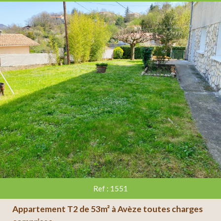
RECHERCHER
+ de critères
+
5KM
10KM
25KM
Ref : 1551
Appartement T2 de 53m² à Avèze toutes charges