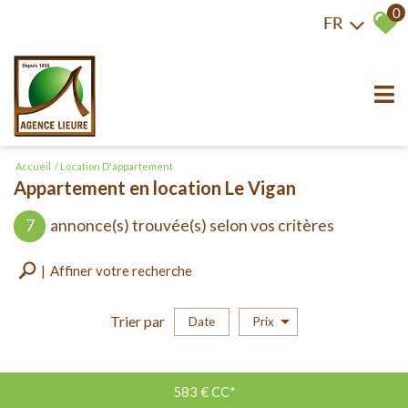
0
FR
Accueil
Location D'appartement
Appartement en location Le Vigan
7
annonce(s) trouvée(s) selon vos critères
Affiner votre recherche
Trier par
Date
Prix
Location
×
Appartement
583 €
CC*