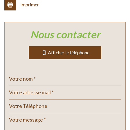
Imprimer
Leaflet
|
©
Jawg
Maps
|
© OpenStreetMap
nous contacter
Bar
École maternelle
Afficher le téléphone
École primaire
Bureau de poste
Mairie
statistiques
Nombre d'habitants
919
Propriétaires (vs. locataires)
76,37 %
Taxe habitation
14,50 %