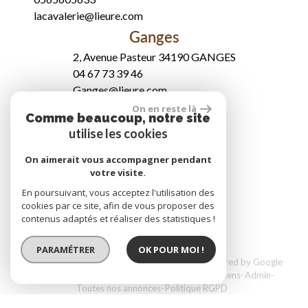
lacavalerie@lieure.com
Ganges
2, Avenue Pasteur 34190 GANGES
04 67 73 39 46
Ganges@lieure.com
Se connecter
On en reste là
Comme beaucoup, notre site
utilise les cookies
Espace propriétaire
On aimerait vous accompagner pendant
votre visite.
En poursuivant, vous acceptez l'utilisation des
réalisé par
cookies par ce site, afin de vous proposer des
contenus adaptés et réaliser des statistiques !
PARAMÉTRER
OK POUR MOI !
© 2026 | Tous droits réservés | Traduction powered by Google
Plan du site
Mentions légales
Nos honoraires
Liens
Admin
Toutes nos annonces
Politique RGPD