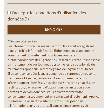
Taxe foncière
18,51 %
J'accepte les conditions d'utilisation des
Habitants de moins de 25 ans
22,93 %
données (*)
Habitants de 25 à 55 ans
36,63 %
Habitants de plus de 55 ans
ENVOYER
40,43 %
Nombre d'enfants par famille
0,81
*Champs obligatoires
Familles sans enfant
56,30 %
Les informations recueillies sur ce formulaire sont enregistrées
dans un fichier informatisé par La Boite Immo agissant comme
Familles avec 1 ou 2 enfants
38,15 %
Sous-traitant du traitement pour la gestion de la
clientèle/prospects de l'Agence / du Réseau qui reste Responsable
Maisons
87,53 %
du Traitement de vos Données personnelles. La base légale du
Appartements
12,47 %
traitement repose sur l'intérêt légitime de l'Agence / du Réseau.
Elles sont conservées jusqu'à demande de suppression et sont
Familles avec 3 enfants
3,70 %
destinées à l'Agence / au Réseau. Conformément à la loi «
informatique et libertés », vous disposez des droits d’accès, de
rectification, d’effacement, d’opposition, de limitation et de
portabilité de vos données. Vous pouvez retirer votre
consentement à tout moment en contactant directement l’Agence
/ Le Réseau. Consultez le site
https://cnil.fr/fr
pour plus
d’informations sur vos droits. Si vous estimez, après avoir