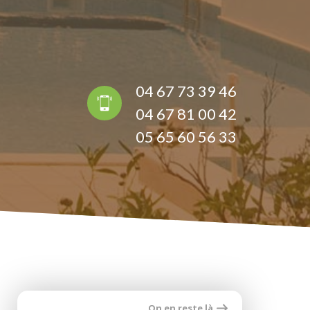
04 67 73 39 46
04 67 81 00 42
05 65 60 56 33
On en reste là