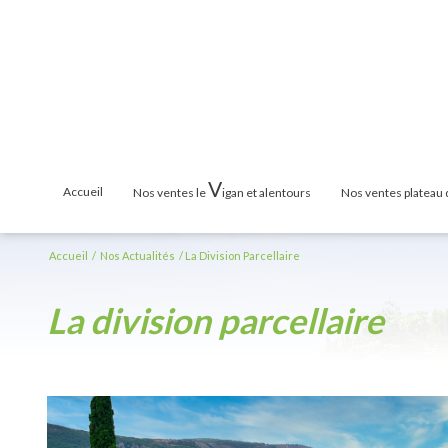
V
accueil
nos ventes le
igan et alentours
nos ventes plateau
Maisons & Villas
Maisons & Vill
Accueil
Nos Actualités
La Division Parcellaire
Terrains
Terrains
la division parcellaire
Appartements
Appartements
Mas / Propriété
Mas / Propriét
Cabanons / Mazets
Cabanons / Ma
Garages
Garages