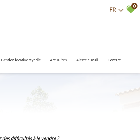
0
FR
gestion locative /syndic
actualités
alerte e-mail
contact
las
Gestion Locative
Syndic
merces
des difficultés à le vendre ?