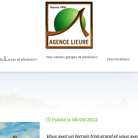
L
nos ventes ganges et alentours
nos locations
 du
arzac et alentours
as
Maisons & Villas
Maisons & Vil
Terrains
Appartements
Appartements
Studios
Mas / Propriété
é
Locals / Com
Cabanons / Mazets
Publié le 08/04/2022
zets
Garages
Garages
Vous avez un terrain trop grand et vous avez 