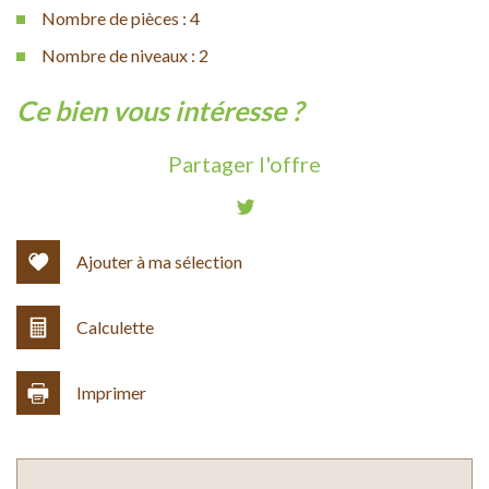
Nombre de pièces : 4
Nombre de niveaux : 2
la ville de montdardier (30120)
ce bien vous intéresse ?
+
Partager l'offre
−
Ajouter à ma sélection
Calculette
Imprimer
Leaflet
|
©
Jawg
Maps
|
© OpenStreetMap