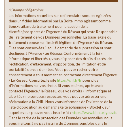
Familles sans enfant
49,16 %
*Champs obligatoires
Familles avec 1 ou 2 enfants
45,06 %
Les informations recueillies sur ce formulaire sont enregistrées
dans un fichier informatisé par La Boite Immo agissant comme
Maisons
88,07 %
Sous-traitant du traitement pour la gestion de la
Appartements
11,93 %
clientèle/prospects de l'Agence / du Réseau qui reste Responsable
du Traitement de vos Données personnelles. La base légale du
Familles avec 3 enfants
4,58 %
traitement repose sur l'intérêt légitime de l'Agence / du Réseau.
Elles sont conservées jusqu'à demande de suppression et sont
destinées à l'Agence / au Réseau. Conformément à la loi «
informatique et libertés », vous disposez des droits d’accès, de
rectification, d’effacement, d’opposition, de limitation et de
portabilité de vos données. Vous pouvez retirer votre
consentement à tout moment en contactant directement l’Agence
/ Le Réseau. Consultez le site
https://cnil.fr/fr
pour plus
d’informations sur vos droits. Si vous estimez, après avoir
contacté l'Agence / le Réseau, que vos droits « Informatique et
Libertés » ne sont pas respectés, vous pouvez adresser une
réclamation à la CNIL. Nous vous informons de l’existence de la
liste d'opposition au démarchage téléphonique « Bloctel », sur
laquelle vous pouvez vous inscrire ici :
https://www.bloctel.gouv.fr
.
Dans le cadre de la protection des Données personnelles, nous
vous invitons à ne pas inscrire de Données sensibles dans le