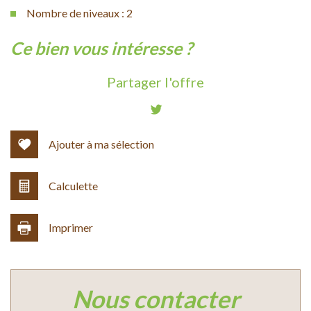
Nombre de niveaux : 2
la ville de cazilhac (34190)
ce bien vous intéresse ?
+
Partager l'offre
−
Ajouter à ma sélection
Calculette
Imprimer
Leaflet
|
©
Jawg
Maps
|
© OpenStreetMap
nous contacter
Bar