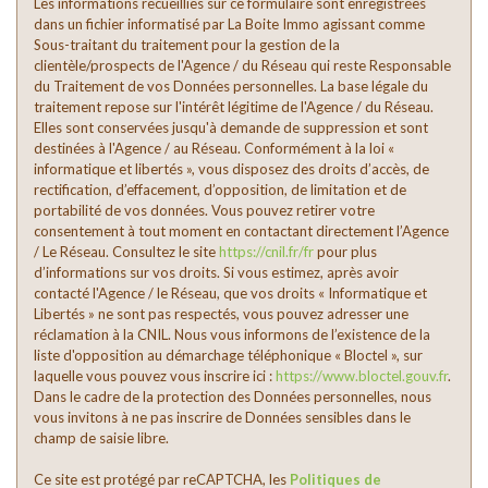
Les informations recueillies sur ce formulaire sont enregistrées
dans un fichier informatisé par La Boite Immo agissant comme
Habitants de moins de 25 ans
24,79 %
Sous-traitant du traitement pour la gestion de la
clientèle/prospects de l'Agence / du Réseau qui reste Responsable
Habitants de 25 à 55 ans
38,21 %
du Traitement de vos Données personnelles. La base légale du
Habitants de plus de 55 ans
37 %
traitement repose sur l'intérêt légitime de l'Agence / du Réseau.
Elles sont conservées jusqu'à demande de suppression et sont
Nombre d'enfants par famille
0,72
destinées à l'Agence / au Réseau. Conformément à la loi «
informatique et libertés », vous disposez des droits d’accès, de
Familles sans enfant
58,13 %
rectification, d’effacement, d’opposition, de limitation et de
Familles avec 1 ou 2 enfants
36,88 %
portabilité de vos données. Vous pouvez retirer votre
consentement à tout moment en contactant directement l’Agence
Maisons
74,10 %
/ Le Réseau. Consultez le site
https://cnil.fr/fr
pour plus
d’informations sur vos droits. Si vous estimez, après avoir
Appartements
25,90 %
contacté l'Agence / le Réseau, que vos droits « Informatique et
Familles avec 3 enfants
2,50 %
Libertés » ne sont pas respectés, vous pouvez adresser une
réclamation à la CNIL. Nous vous informons de l’existence de la
liste d'opposition au démarchage téléphonique « Bloctel », sur
laquelle vous pouvez vous inscrire ici :
https://www.bloctel.gouv.fr
.
Dans le cadre de la protection des Données personnelles, nous
vous invitons à ne pas inscrire de Données sensibles dans le
champ de saisie libre.
Ce site est protégé par reCAPTCHA, les
Politiques de