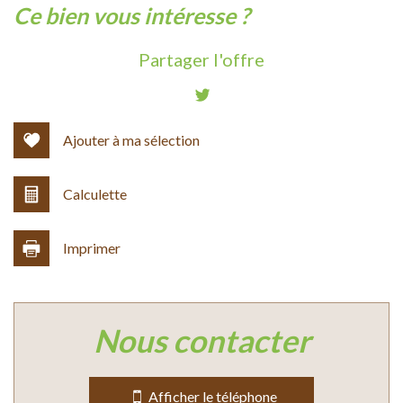
la ville de avèze (30120)
ce bien vous intéresse ?
+
Partager l'offre
−
Ajouter à ma sélection
Calculette
Imprimer
Leaflet
|
©
Jawg
Maps
|
© OpenStreetMap
nous contacter
Bar
Collège
Afficher le téléphone