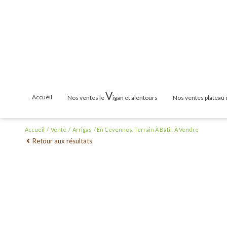
V
accueil
nos ventes le
igan et alentours
nos ventes plateau
Maisons & Villas
Maisons & Vill
Accueil
Vente
Arrigas
En Cévennes, Terrain À Bâtir, À Vendre
Retour aux résultats
Terrains
Terrains
Appartements
Appartements
Mas / Propriété
Mas / Propriét
Cabanons / Mazets
Cabanons / Ma
Garages
Garages