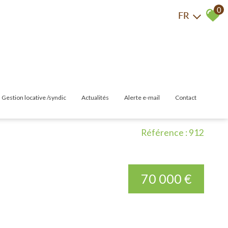
0
FR
gestion locative /syndic
actualités
alerte e-mail
contact
las
Gestion Locative
Référence : 912
Syndic
70 000 €
merces