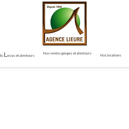
L
nos ventes ganges et alentours
nos locations
 du
arzac et alentours
as
Maisons & Villas
Maisons & Vil
Terrains
Appartements
Appartements
Studios
Mas / Propriété
é
Locals / Com
Cabanons / Mazets
zets
Garages
Garages