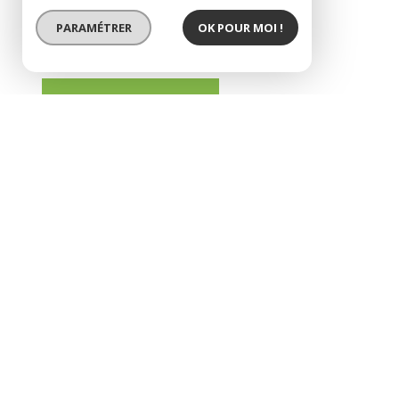
PARAMÉTRER
OK POUR MOI !
SOUS COMPROMIS
EXCLUSIVITÉ
en cévennes, terrain à bât