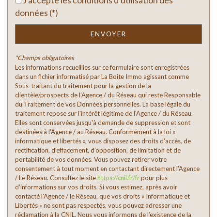
J'accepte les conditions d'utilisation des
Taxe foncière
18,51 %
données (*)
Habitants de moins de 25 ans
22,93 %
ENVOYER
Habitants de 25 à 55 ans
36,63 %
Habitants de plus de 55 ans
40,43 %
*Champs obligatoires
Les informations recueillies sur ce formulaire sont enregistrées
Nombre d'enfants par famille
0,81
dans un fichier informatisé par La Boite Immo agissant comme
Familles sans enfant
56,30 %
Sous-traitant du traitement pour la gestion de la
clientèle/prospects de l'Agence / du Réseau qui reste Responsable
Familles avec 1 ou 2 enfants
38,15 %
du Traitement de vos Données personnelles. La base légale du
traitement repose sur l'intérêt légitime de l'Agence / du Réseau.
Maisons
87,53 %
Elles sont conservées jusqu'à demande de suppression et sont
Appartements
12,47 %
destinées à l'Agence / au Réseau. Conformément à la loi «
informatique et libertés », vous disposez des droits d’accès, de
Familles avec 3 enfants
3,70 %
rectification, d’effacement, d’opposition, de limitation et de
portabilité de vos données. Vous pouvez retirer votre
consentement à tout moment en contactant directement l’Agence
/ Le Réseau. Consultez le site
https://cnil.fr/fr
pour plus
d’informations sur vos droits. Si vous estimez, après avoir
contacté l'Agence / le Réseau, que vos droits « Informatique et
Libertés » ne sont pas respectés, vous pouvez adresser une
réclamation à la CNIL. Nous vous informons de l’existence de la