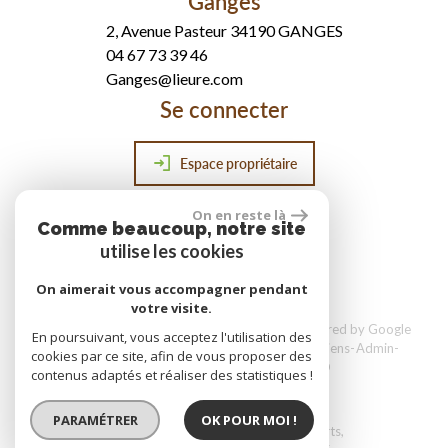
Ganges
2, Avenue Pasteur 34190 GANGES
04 67 73 39 46
Ganges@lieure.com
Se connecter
Espace propriétaire
On en reste là
Comme beaucoup, notre site
réalisé par
utilise les cookies
On aimerait vous accompagner pendant
votre visite.
© 2026 | Tous droits réservés | Traduction powered by Google
En poursuivant, vous acceptez l'utilisation des
Plan du site
Mentions légales
Nos honoraires
Liens
Admin
cookies par ce site, afin de vous proposer des
Toutes nos annonces
Politique RGPD
contenus adaptés et réaliser des statistiques !
PARAMÉTRER
OK POUR MOI !
Site internet compatible multi-supports,