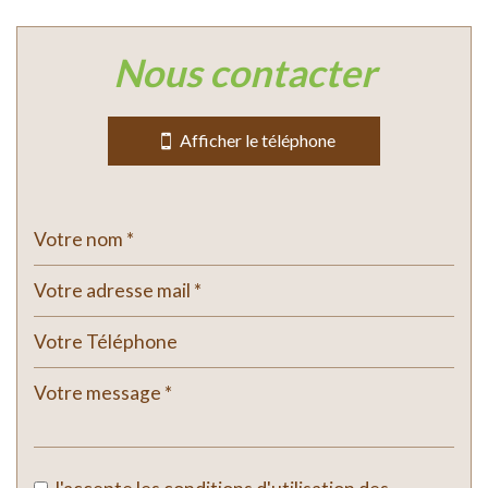
Leaflet
|
©
Jawg
Maps
|
© OpenStreetMap
nous contacter
Bar
Collège
Afficher le téléphone
École maternelle
École primaire
Lycée
Mairie
statistiques
Nombre d'habitants
919
Propriétaires (vs. locataires)
76,37 %
Taxe habitation
14,50 %