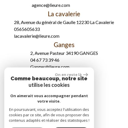
agence@lieure.com
La cavalerie
28, Avenue du général de Gaulle 12230 La Cavalerie
0565605633
lacavalerie@lieure.com
Ganges
2, Avenue Pasteur 34190 GANGES
04 67 73 39 46
Ganges@lieure.com
Se connecter
On en reste là
Comme beaucoup, notre site
utilise les cookies
Espace propriétaire
On aimerait vous accompagner pendant
votre visite.
En poursuivant, vous acceptez l'utilisation des
réalisé par
cookies par ce site, afin de vous proposer des
contenus adaptés et réaliser des statistiques !