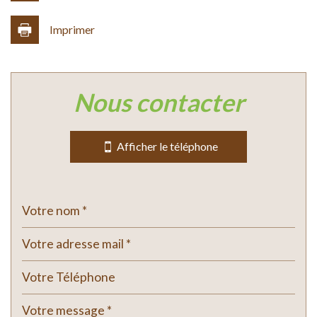
Imprimer
Leaflet
|
©
Jawg
Maps
|
© OpenStreetMap
nous contacter
statistiques
Nombre d'habitants
934
Afficher le téléphone
Propriétaires (vs. locataires)
72,20 %
Taxe habitation
4,90 %
Taxe foncière
6 %
Habitants de moins de 25 ans
21,31 %
Habitants de 25 à 55 ans
31,16 %
Habitants de plus de 55 ans
47,54 %
Nombre d'enfants par famille
0,74