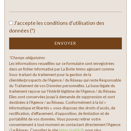
Familles sans enfant
62,71 %
Familles avec 1 ou 2 enfants
30,51 %
Maisons
J'accepte les conditions d'utilisation des
90,97 %
données (*)
Appartements
9,03 %
Familles avec 3 enfants
5,08 %
ENVOYER
*Champs obligatoires
Les informations recueillies sur ce formulaire sont enregistrées
dans un fichier informatisé par La Boite Immo agissant comme
Sous-traitant du traitement pour la gestion de la
clientèle/prospects de l'Agence / du Réseau qui reste Responsable
du Traitement de vos Données personnelles. La base légale du
traitement repose sur l'intérêt légitime de l'Agence / du Réseau.
Elles sont conservées jusqu'à demande de suppression et sont
destinées à l'Agence / au Réseau. Conformément à la loi «
informatique et libertés », vous disposez des droits d’accès, de
rectification, d’effacement, d’opposition, de limitation et de
portabilité de vos données. Vous pouvez retirer votre
consentement à tout moment en contactant directement l’Agence
/ Le Réseau. Consultez le site
https://cnil.fr/fr
pour plus