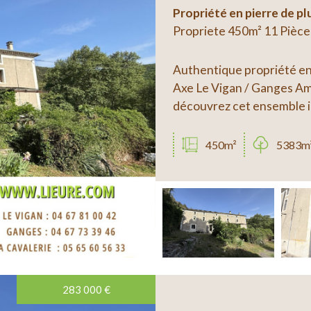
Propriété en pierre de pl
Propriete 450m² 11 Pièce
Authentique propriété en p
Axe Le Vigan / Ganges Amo
découvrez cet ensemble im
450m²
5383m
283 000
€