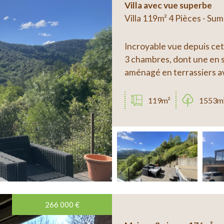
Villa avec vue superbe
Villa 119m² 4 Pièces - Su
Incroyable vue depuis cett
3 chambres, dont une en s
aménagé en terrassiers av
119m²
1553m
266 000
€