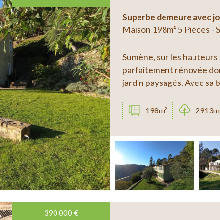
Locals / Commerces
Entrepot
Superbe demeure avec jo
erces
Entrepot
Maison 198m² 5 Pièces -
Sumène, sur les hauteurs
parfaitement rénovée don
jardin paysagés. Avec sa b
198m²
2913m
390 000
€