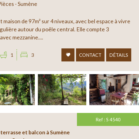
 Pièces - Sumène
t maison de 97m² sur 4 niveaux, avec bel espace à vivre
gulière autour du poêle central. Elle compte 3
 avec mezzanine....
1
3
CONTACT
DÉTAILS
Ref : S 4540
 terrasse et balcon à Sumène