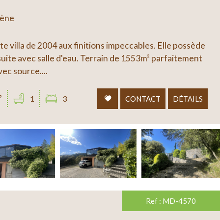
mène
e villa de 2004 aux finitions impeccables. Elle possède
uite avec salle d'eau. Terrain de 1553m² parfaitement
ec source....
²
1
3
CONTACT
DÉTAILS
Ref : MD-4570