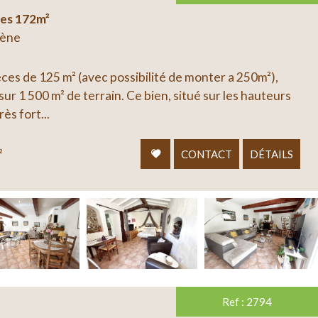
ces 172m²
mène
èces de 125 m² (avec possibilité de monter a 250m²),
sur 1 500 m² de terrain. Ce bien, situé sur les hauteurs
ès fort...
²
CONTACT
DÉTAILS
Ref : 2794