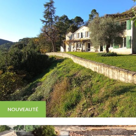
Locals / Commerces
Locals / Comm
Entrepot
Entrepot
NOUVEAUTÉ