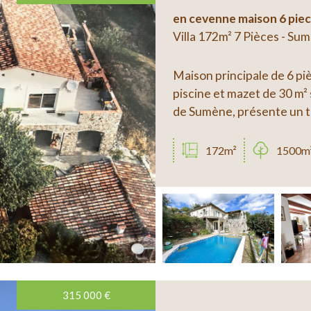
en cevenne maison 6 pie
Villa 172m² 7 Pièces - Su
Maison principale de 6 pi
piscine et mazet de 30 m² 
de Sumène, présente un tr
172m²
1500m
315 000
€