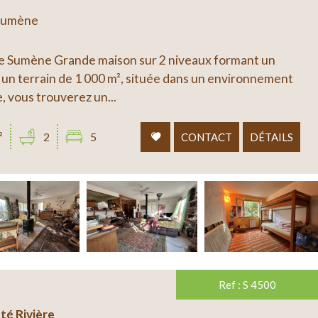
 Sumène
Sumène Grande maison sur 2 niveaux formant un
un terrain de 1 000 m², située dans un environnement
, vous trouverez un...
²
2
5
CONTACT
DÉTAILS
Ref : S 4500
ôté Rivière