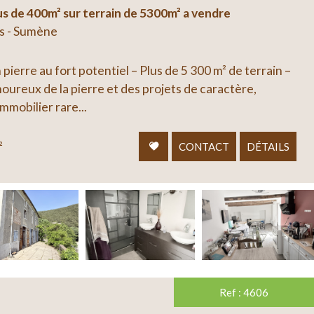
us de 400m² sur terrain de 5300m² a vendre
s - Sumène
ierre au fort potentiel – Plus de 5 300 m² de terrain –
ureux de la pierre et des projets de caractère,
mobilier rare...
²
CONTACT
DÉTAILS
Ref : 4606