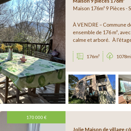
Maison 9 pieces 176m²
Maison 176m² 9 Pièces -
À VENDRE – Commune de 
ensemble de 176 m², avec 
calme et arboré. À l’étage
176m²
1078m
170 000
€
Jolie Maison de village c