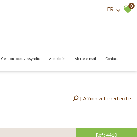
0
FR
gestion locative /syndic
actualités
alerte e-mail
contact
las
Gestion Locative
Syndic
Affiner votre recherche
merces
RECHERCHER
+ de critères
+
Ref : 4410