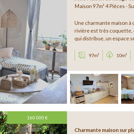
Maison 97m² 4 Pièces - 
Une charmante maison à d
rivière est très coquette,
qui distribue, un espace sé
97m²
10m²
160 000
€
Charmante maison sur plus