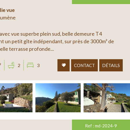
lie vue
 Sumène
 avec vue superbe plein sud, belle demeure T4
t un petit gîte indépendant, sur près de 3000m² de
elle terrasse profonde...
²
2
3
CONTACT
DÉTAILS
Ref : md-2024-9