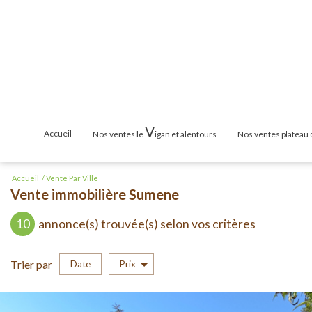
V
accueil
nos ventes le
igan et alentours
nos ventes plateau
Maisons & Villas
Maisons & Vill
Accueil
Vente Par Ville
Vente immobilière Sumene
Terrains
Terrains
10
annonce(s) trouvée(s) selon vos critères
Appartements
Appartements
Mas / Propriété
Mas / Propriét
Trier par
Date
Prix
Vente
Cabanons / Mazets
Cabanons / Ma
Garages
Garages